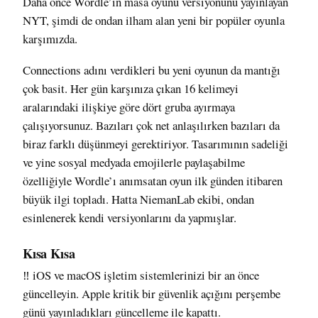
Daha önce Wordle’ın
masa oyunu versiyonunu
yayınlayan
NYT, şimdi de ondan ilham alan yeni bir popüler oyunla
karşımızda.
Connections
adını verdikleri bu yeni oyunun da mantığı
çok basit. Her gün karşınıza çıkan 16 kelimeyi
aralarındaki ilişkiye göre dört gruba ayırmaya
çalışıyorsunuz. Bazıları çok net anlaşılırken bazıları da
biraz farklı düşünmeyi gerektiriyor. Tasarımının sadeliği
ve yine sosyal medyada emojilerle paylaşabilme
özelliğiyle Wordle’ı anımsatan oyun ilk günden itibaren
büyük ilgi topladı
. Hatta NiemanLab ekibi, ondan
esinlenerek kendi versiyonlarını da
yapmışlar
.
Kısa Kısa
‼️ iOS ve macOS işletim sistemlerinizi
bir an önce
güncelleyin
. Apple kritik bir güvenlik açığını perşembe
günü yayınladıkları güncelleme ile kapattı.