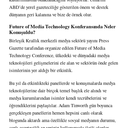
ABD’de yerel gazeteciliğe gösterilen önem ve destek
dünyanın geri kalanına ve bize de örnek olur.
Future of Media Technology Konferansında Neler
Konuşuldu?
Birleşik Krallık merkezli medya sektörü yayını Press
Gazette tarafından organize edilen
Future of Media
Technology Conference
, ülkedeki ve dünyadaki medya
teknolojileri gelişmelerini ele alan ve sektörün önde gelen
isimlerinin yer aldığı bir etkinlik.
Bu yıl da etkinlikteki panellerde ve konuşmalarda medya
teknolojilerine dair birçok temel başlık ele alındı ve
medya kurumlarından isimler kendi tecrübelerini ve
öğrendiklerini paylaştılar. Adam Tinworth gün boyunca
gerçekleşen panellerin hemen hepsini
canlı olarak
blogunda aktardı
ama özellikle
sosyal medyanın durumu
,
canlı gazetecilik
ve
verinin kullanımıyla
ilgili olanlar