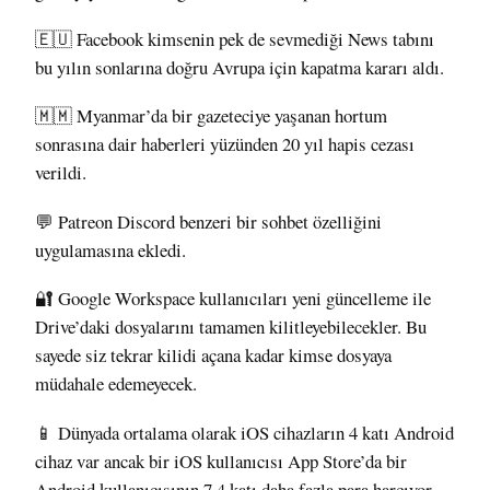
🇪🇺 Facebook kimsenin pek de sevmediği News tabını
bu yılın sonlarına doğru Avrupa için
kapatma kararı aldı
.
🇲🇲 Myanmar’da bir gazeteciye yaşanan hortum
sonrasına dair haberleri yüzünden 20 yıl hapis cezası
verildi
.
💬 Patreon Discord benzeri bir sohbet özelliğini
uygulamasına
ekledi
.
🔐 Google Workspace kullanıcıları yeni güncelleme ile
Drive’daki dosyalarını tamamen
kilitleyebilecekler
. Bu
sayede siz tekrar kilidi açana kadar kimse dosyaya
müdahale edemeyecek.
📱 Dünyada ortalama olarak iOS cihazların 4 katı Android
cihaz var ancak bir iOS kullanıcısı App Store’da bir
Android kullanıcısının
7.4 katı daha fazla para harcıyor
.