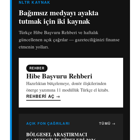
NLTR KAYNAK
Bağımsız medyayı ayakta
tutmak için iki kaynak
Türkçe Hibe Başvuru Rehberi ve haftalık
güncellenen açık çağrılar — gazeteciliğinizi finanse
etmenin yolları.
REHBER
Hibe Başvuru Rehberi
Hazırlıktan bütçelemeye, donör ilişkilerinden
önerge yazımına 11 modüllük Türkçe el kitabı.
REHBERI AÇ
→
AÇIK FON ÇAĞRILARI
TÜMÜ →
BÖLGESEL ARAŞTIRMACI