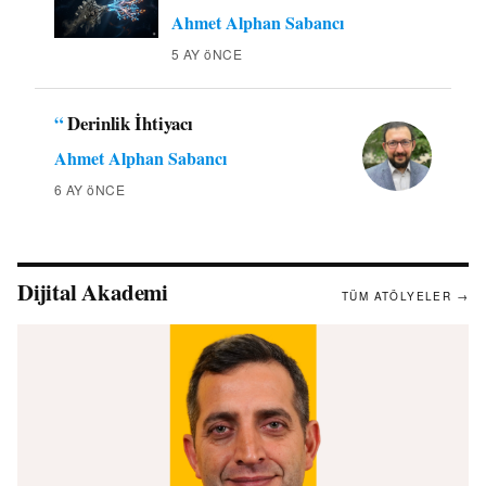
Ahmet Alphan Sabancı
5 AY öNCE
“
Derinlik İhtiyacı
Ahmet Alphan Sabancı
6 AY öNCE
Dijital Akademi
TÜM ATÖLYELER →