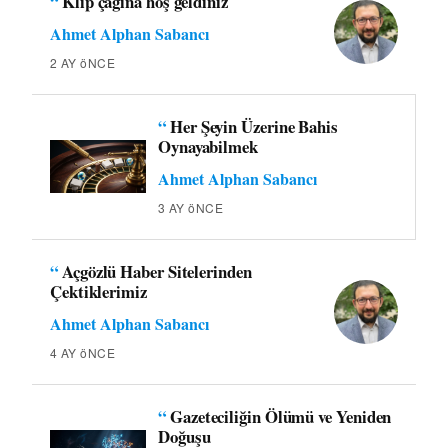
“
Klip çağına hoş geldiniz
Ahmet Alphan Sabancı
2 AY öNCE
“
Her Şeyin Üzerine Bahis
Oynayabilmek
Ahmet Alphan Sabancı
3 AY öNCE
“
Açgözlü Haber Sitelerinden
Çektiklerimiz
Ahmet Alphan Sabancı
4 AY öNCE
“
Gazeteciliğin Ölümü ve Yeniden
Doğuşu