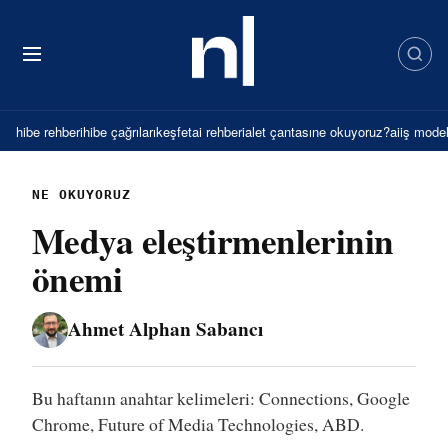
İçeriğe
atla
hibe rehberi
hibe çağrıları
keşfet
ai rehberi
alet çantası
ne okuyoruz?
ai
iş model
NE OKUYORUZ
Medya eleştirmenlerinin
önemi
Ahmet Alphan Sabancı
Bu haftanın anahtar kelimeleri: Connections, Google
Chrome, Future of Media Technologies, ABD.