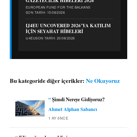
GAZETECİLİK HİBELERİ 2026
EUROPEAN FUND FOR THE BALKANS
SON TARIH: 15/08/2026
IJ4EU UNCOVERED 2026’YA KATILIM
İÇİN SEYAHAT HİBELERİ
IJ4EU
SON TARIH: 20/08/2026
Bu kategoride diğer içerikler:
Ne Okuyoruz
“
Şimdi Nereye Gidiyoruz?
Ahmet Alphan Sabancı
1 AY öNCE