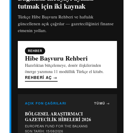
tutmak için iki kaynak
Türkçe Hibe Başvuru Rehberi ve haftalık
güncellenen açık çağrılar — gazeteciliğinizi finanse
etmenin yolları.
REHBER
Hibe Başvuru Rehberi
Hazırlıktan bütçelemeye, donör ilişkilerinden
önerge yazımına 11 modüllük Türkçe el kitabı.
REHBERI AÇ
→
AÇIK FON ÇAĞRILARI
TÜMÜ →
BÖLGESEL ARAŞTIRMACI
GAZETECİLİK HİBELERİ 2026
EUROPEAN FUND FOR THE BALKANS
SON TARIH: 15/08/2026