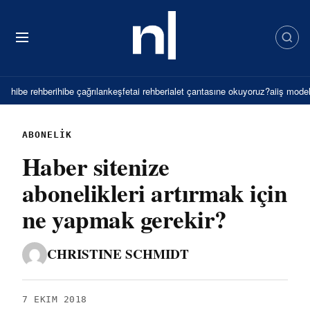
İçeriğe
atla
hibe rehberi
hibe çağrıları
keşfet
ai rehberi
alet çantası
ne okuyoruz?
ai
iş model
ABONELIK
Haber sitenize
abonelikleri artırmak için
ne yapmak gerekir?
CHRISTINE SCHMIDT
7 EKIM 2018