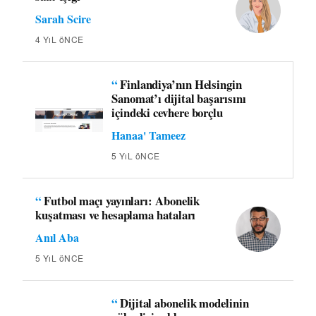
Sarah Scire
4 YıL öNCE
“
Finlandiya’nın Helsingin
Sanomat’ı dijital başarısını
içindeki cevhere borçlu
Hanaa' Tameez
5 YıL öNCE
“
Futbol maçı yayınları: Abonelik
kuşatması ve hesaplama hataları
Anıl Aba
5 YıL öNCE
“
Dijital abonelik modelinin