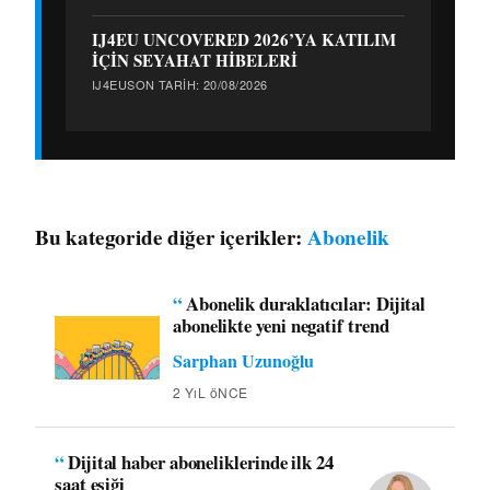
IJ4EU UNCOVERED 2026’YA KATILIM
İÇİN SEYAHAT HİBELERİ
IJ4EU
SON TARIH: 20/08/2026
Bu kategoride diğer içerikler:
Abonelik
“
Abonelik duraklatıcılar: Dijital
abonelikte yeni negatif trend
Sarphan Uzunoğlu
2 YıL öNCE
“
Dijital haber aboneliklerinde ilk 24
saat eşiği