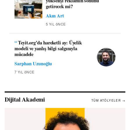
yükselişi reklamın sonunu
getirecek mi?
Akın Art
5 YıL öNCE
“
Teyit.org’da hareketli ay: Üyelik
modeli ve yanlış bilgi salgınıyla
mücadele
Sarphan Uzunoğlu
7 YıL öNCE
Dijital Akademi
TÜM ATÖLYELER →