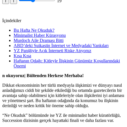
19
T
T
İçindekiler
Bu Hafta Ne Okuduk?
Minimalist Haber Kürasyonu
Murdoch Aile Draması Bitti
ABD’deki Suikastin İnternet ve Medyadaki Yankıları
YZ Paniğiyle Açık İnterneti Riske Atıyoruz
Kısa Kısa
Haftanın Odağı: Kitleyle İlişkinin Günümüz Koşullarındaki
Önemi
n okuyoruz| Bültenden Herkese Merhaba!
Dikkat ekonomisinin her türlü medyayla ilişkimizi ve dünyayı nasıl
anladığımızı ciddi bir şekilde etkilediği bu ortamda gazetecilerin bir
avantaja sahip olabilmesi için kitleleriyle olan ilişkilerini iyi anlaması
ve yönetmesi şart. Bu haftanın odağında da konumuz bu ilişkinin
derinliği ve neden kritik bir öneme sahip olduğu.
“Ne Okuduk” bölümünde ise YZ ile minimalist haber küratörlüğü,
Succession dizisinin gerçek hayattaki finali ve daha fazlası var.