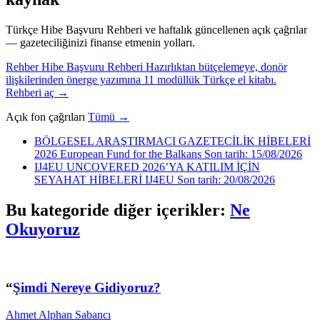
Türkçe Hibe Başvuru Rehberi ve haftalık güncellenen açık çağrılar
— gazeteciliğinizi finanse etmenin yolları.
Rehber
Hibe Başvuru Rehberi
Hazırlıktan bütçelemeye, donör
ilişkilerinden önerge yazımına 11 modüllük Türkçe el kitabı.
Rehberi aç
→
Açık fon çağrıları
Tümü →
BÖLGESEL ARAŞTIRMACI GAZETECİLİK HİBELERİ
2026
European Fund for the Balkans
Son tarih: 15/08/2026
IJ4EU UNCOVERED 2026’YA KATILIM İÇİN
SEYAHAT HİBELERİ
IJ4EU
Son tarih: 20/08/2026
Bu kategoride diğer içerikler:
Ne
Okuyoruz
“
Şimdi Nereye Gidiyoruz?
Ahmet Alphan Sabancı