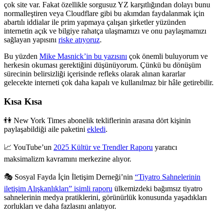
çok site var. Fakat özellikle sorgusuz YZ karşıtlığından dolayı bunu
normalleştiren veya Cloudflare gibi bu akımdan faydalanmak için
abartılı iddialar ile prim yapmaya çalışan şirketler yüzünden
internetin açık ve bilgiye rahatça ulaşmamızı ve onu paylaşmamızı
sağlayan yapısını
riske atıyoruz
.
Bu yüzden
Mike Masnick’in bu yazısını
çok önemli buluyorum ve
herkesin okuması gerektiğini düşünüyorum. Çünkü bu dönüşüm
sürecinin belirsizliği içerisinde refleks olarak alınan kararlar
gelecekte interneti çok daha kapalı ve kullanılmaz bir hâle getirebilir.
Kısa Kısa
👫 New York Times abonelik tekliflerinin arasına dört kişinin
paylaşabildiği aile paketini
ekledi
.
📈 YouTube’un
2025 Kültür ve Trendler Raporu
yaratıcı
maksimalizm kavramını merkezine alıyor.
🎭 Sosyal Fayda İçin İletişim Derneği’nin
“Tiyatro Sahnelerinin
iletişim Alışkanlıkları” isimli raporu
ülkemizdeki bağımsız tiyatro
sahnelerinin medya pratiklerini, görünürlük konusunda yaşadıkları
zorlukları ve daha fazlasını anlatıyor.