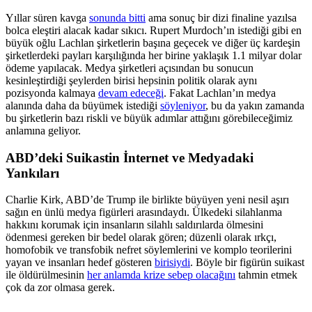
Yıllar süren kavga
sonunda bitti
ama sonuç bir dizi finaline yazılsa
bolca eleştiri alacak kadar sıkıcı. Rupert Murdoch’ın istediği gibi en
büyük oğlu Lachlan şirketlerin başına geçecek ve diğer üç kardeşin
şirketlerdeki payları karşılığında her birine yaklaşık 1.1 milyar dolar
ödeme yapılacak. Medya şirketleri açısından bu sonucun
kesinleştirdiği şeylerden birisi hepsinin politik olarak aynı
pozisyonda kalmaya
devam edeceği
. Fakat Lachlan’ın medya
alanında daha da büyümek istediği
söyleniyor
, bu da yakın zamanda
bu şirketlerin bazı riskli ve büyük adımlar attığını görebileceğimiz
anlamına geliyor.
ABD’deki Suikastin İnternet ve Medyadaki
Yankıları
Charlie Kirk, ABD’de Trump ile birlikte büyüyen yeni nesil aşırı
sağın en ünlü medya figürleri arasındaydı. Ülkedeki silahlanma
hakkını korumak için insanların silahlı saldırılarda ölmesini
ödenmesi gereken bir bedel olarak gören; düzenli olarak ırkçı,
homofobik ve transfobik nefret söylemlerini ve komplo teorilerini
yayan ve insanları hedef gösteren
birisiydi
. Böyle bir figürün suikast
ile öldürülmesinin
her anlamda krize sebep olacağını
tahmin etmek
çok da zor olmasa gerek.