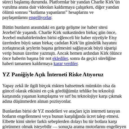
süreci başlamış durumda. Platformlar bir yandan Charlie Kirk’ün
vurulma anına dair videoları kaldırmaya çalışırken, diğer yandan
ölümü sonrası “kutlama yapanların” hesaplarını ve
paylaşımlarını
engelliyorlar
.
Bütün bunların arasındaki en garip gelişme ise haber sitesi
Jezebel’de yaşandı. Charlie Kirk suikastinden birkaç gün önce,
Jezebel muhabirlerinden birisi eğlenceli bir haber niyetiyle Etsy
üzerinden büyü satan birkaç cadıdan Kirk’ün gündelik hayatını
zorlaştıracak şeylerin başına gelmesini sağlayacak büyü siparişi
verip bunun üzerine yazmıştı. Ancak hemen ardından Kirk ölünce
önce haberin başına bir not
eklediler
, sonra da geçici süreliğine
haberi tamamen kaldırmaya
karar verdiler
.
YZ Paniğiyle Açık İnterneti Riske Atıyoruz
Yapay zekâ ile ilgili birçok riskten bahsetmek mümkün olsa da
güncel olarak etkisini en çok gördüğümüz tehlike bu teknoloji
karşısında yaşanan kutuplaşma ve sırf bu teknolojiye karşı çıkmak
adına düşünmeden alınan pozisyonlar.
Bunlardan birisi de YZ modelleri ve araçları için interneti tarayan
botların engellenmesi veya bunun karşılığında ücret talep etmesi.
Elbette kimi siteler farklı sebeplerden dolayı bu tür botlara karşı
görünmez olmak isteyebilir — sonuçta arama motorlarını engelleyen