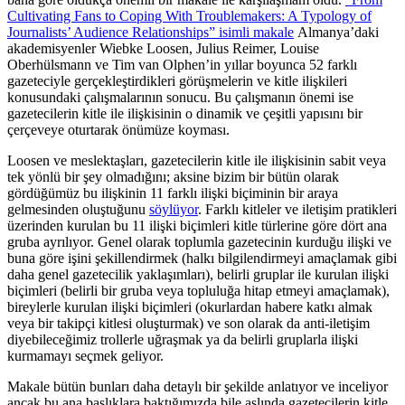
Cultivating Fans to Coping With Troublemakers: A Typology of
Journalists’ Audience Relationships” isimli makale
Almanya’daki
akademisyenler Wiebke Loosen, Julius Reimer, Louise
Oberhülsmann ve Tim van Olphen’in yıllar boyunca 52 farklı
gazeteciyle gerçekleştirdikleri görüşmelerin ve kitle ilişkileri
konusundaki çalışmalarının sonucu. Bu çalışmanın önemi ise
gazetecilerin kitle ile ilişkisinin o dinamik ve çeşitli yapısını bir
çerçeveye oturtarak önümüze koyması.
Loosen ve meslektaşları, gazetecilerin kitle ile ilişkisinin sabit veya
tek yönlü bir şey olmadığını; aksine bizim bir bütün olarak
gördüğümüz bu ilişkinin 11 farklı ilişki biçiminin bir araya
gelmesinden oluştuğunu
söylüyor
. Farklı kitleler ve iletişim pratikleri
üzerinden kurulan bu 11 ilişki biçimleri kitle türlerine göre dört ana
gruba ayrılıyor. Genel olarak toplumla gazetecinin kurduğu ilişki ve
buna göre işini şekillendirmek (halkı bilgilendirmeyi amaçlamak gibi
daha genel gazetecilik yaklaşımları), belirli gruplar ile kurulan ilişki
biçimleri (belirli bir gruba veya topluluğa hitap etmeyi amaçlamak),
bireylerle kurulan ilişki biçimleri (okurlardan habere katkı almak
veya bir takipçi kitlesi oluşturmak) ve son olarak da anti-iletişim
diyebileceğimiz trollerle uğraşmak ya da belirli gruplarla ilişki
kurmamayı seçmek geliyor.
Makale bütün bunları daha detaylı bir şekilde anlatıyor ve inceliyor
ancak bu ana başlıklara baktığımızda bile aslında gazetecilerin kitle