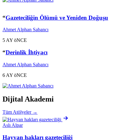
“
Gazeteciliğin Ölümü ve Yeniden Doğuşu
Ahmet Alphan Sabancı
5 AY öNCE
“
Derinlik İhtiyacı
Ahmet Alphan Sabancı
6 AY öNCE
Dijital Akademi
Tüm Atölyeler →
Aslı Alpar
Hayvan hakları gazeteciliği