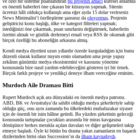
ve özel bir sistemle puanlandıran
bu projenin amacı
küresel anlamda
en önemli haberleri öne çıkaran bir kürasyon yapmak. Sitenin
ücretsiz hâli oldukça kullanışlı ama eğer ayda 15 dolar verirseniz
News Minimalist’i özelleştirme şansınız da
oluyormuş
. Projenin
geliştiricisi konu başlığı, ülke ve kategori filtreleri yapmak;
istediğinizi öne çıkarmak, puan sınırlarını değiştirmek, haberlerin
özetini almak ve günlük derlemeyi email veya RSS ile okumak gibi
birçok özelliği bu aboneliğin arkasına almış.
Kendi medya diyetimi uzun yıllardır özenle kurguladığım için bunu
düzenli olarak kullanır mıyım emin olamadım ama proje yapay
zekânın günümüz medya ekosistemini ve kaosunu yönetme
konusunda bize nasıl yardım edebileceğini gösteren iyi bir örnek.
Birçok farklı projeye ve yenilikçi deneye ilham vereceğine eminim.
Murdoch Aile Draması Bitti
Rupert Murdoch açık ara dünyadaki en önemli medya patronu.
ABD, BK ve Avustralya’da sahibi olduğu medya şirketleriyle sahip
olduğu güç, onu aynı zamanda bu ülkelerdeki muhafazakar siyaset
için de önemli bir isim hâline getirdi. Bu yüzden şirketinin geleceği
konusunda tartışmalar çocukları arasında bir miras kavgasına
dönüşünce herkes merakla açılan davaları ve diğer gelişmeleri takip
etmeye başladı. Öyle ki bütün bu drama yakın zamanların en başarılı
dizilerinden birisi olan Succession’ın da
ilham kaynağıydı
.