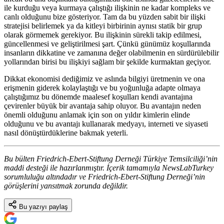
ile kurduğu veya kurmaya çalıştığı ilişkinin ne kadar kompleks ve
canlı olduğunu bize gösteriyor. Tam da bu yüzden sabit bir ilişki
stratejisi belirlemek ya da kitleyi birbirinin aynısı statik bir grup
olarak görmemek gerekiyor. Bu ilişkinin sürekli takip edilmesi,
güncellenmesi ve geliştirilmesi şart. Çünkü günümüz koşullarında
insanların dikkatine ve zamanına değer olabilmenin en sürdürülebilir
yollarından birisi bu ilişkiyi sağlam bir şekilde kurmaktan geçiyor.
Dikkat ekonomisi dediğimiz ve aslında bilgiyi üretmenin ve ona
erişmenin giderek kolaylaştığı ve bu yoğunluğa adapte olmaya
çalıştığımız bu dönemde maalesef koşulları kendi avantajına
çevirenler büyük bir avantaja sahip oluyor. Bu avantajın neden
önemli olduğunu anlamak için son on yıldır kimlerin elinde
olduğunu ve bu avantajı kullanarak medyayı, interneti ve siyaseti
nasıl dönüştürdüklerine bakmak yeterli.
Bu bülten Friedrich-Ebert-Stiftung Derneği Türkiye Temsilciliği’nin
maddi desteği ile hazırlanmıştır. İçerik tamamıyla NewsLabTurkey
sorumluluğu altındadır ve Friedrich-Ebert-Stiftung Derneği’nin
görüşlerini yansıtmak zorunda değildir.
Bu yazıyı paylaş