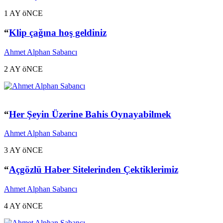
1 AY öNCE
“
Klip çağına hoş geldiniz
Ahmet Alphan Sabancı
2 AY öNCE
“
Her Şeyin Üzerine Bahis Oynayabilmek
Ahmet Alphan Sabancı
3 AY öNCE
“
Açgözlü Haber Sitelerinden Çektiklerimiz
Ahmet Alphan Sabancı
4 AY öNCE