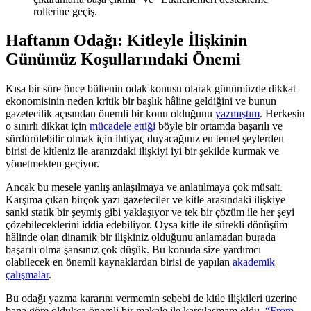
Haftanın Odağı: Kitleyle İlişkinin
Günümüz Koşullarındaki Önemi
Kısa bir süre önce bültenin odak konusu olarak günümüzde dikkat
ekonomisinin neden kritik bir başlık hâline geldiğini ve bunun
gazetecilik açısından önemli bir konu olduğunu
yazmıştım
. Herkesin
o sınırlı dikkat için
mücadele ettiği
böyle bir ortamda başarılı ve
sürdürülebilir olmak için ihtiyaç duyacağınız en temel şeylerden
birisi de kitleniz ile aranızdaki ilişkiyi iyi bir şekilde kurmak ve
yönetmekten geçiyor.
Ancak bu mesele yanlış anlaşılmaya ve anlatılmaya çok müsait.
Karşıma çıkan birçok yazı gazeteciler ve kitle arasındaki ilişkiye
sanki statik bir şeymiş gibi yaklaşıyor ve tek bir çözüm ile her şeyi
çözebileceklerini iddia edebiliyor. Oysa kitle ile sürekli dönüşüm
hâlinde olan dinamik bir ilişkiniz olduğunu anlamadan burada
başarılı olma şansınız çok düşük. Bu konuda size yardımcı
olabilecek en önemli kaynaklardan birisi de yapılan
akademik
çalışmalar
.
Bu odağı yazma kararını vermemin sebebi de kitle ilişkileri üzerine
bana göre oldukça önemli bir makale ile karşılaşmam oldu.
“From