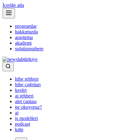
İçeriğe atla
programlar
hakkımızda
araştırma
akademi
solutionsphere
hibe rehberi
hibe çağrıları
keşfet
ai rehberi
alet çantası
ne okuyoruz?
ai
iş modelleri
podcast
kitle