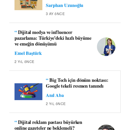
Sarphan Uzunoğlu
3 AY öNCE
“
Dijital medya ve influencer
pazarlama: Türkiye’deki hızlı büyüme
ve emeğin dönüşümü
Emel Baştürk
2 YıL öNCE
“
Big Tech için dönüm noktası:
Google tekeli resmen tanındı
Anıl Aba
2 YıL öNCE
“
Dijital reklam pastası büyürken
online gazeteler ne beklemeli?