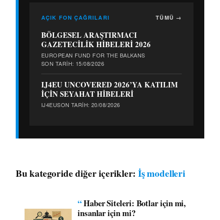
AÇIK FON ÇAĞRILARI
TÜMÜ →
BÖLGESEL ARAŞTIRMACI
GAZETECİLİK HİBELERİ 2026
EUROPEAN FUND FOR THE BALKANS
SON TARIH: 15/08/2026
IJ4EU UNCOVERED 2026’YA KATILIM
İÇİN SEYAHAT HİBELERİ
IJ4EU
SON TARIH: 20/08/2026
Bu kategoride diğer içerikler:
İş modelleri
“
Haber Siteleri: Botlar için mi,
insanlar için mi?