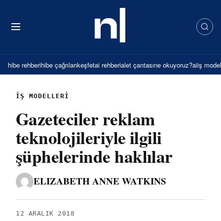
İçeriğe
atla
hibe rehberi
hibe çağrıları
keşfet
ai rehberi
alet çantası
ne okuyoruz?
ai
iş model
İŞ MODELLERI
Gazeteciler reklam
teknolojileriyle ilgili
şüphelerinde haklılar
ELIZABETH ANNE WATKINS
12 ARALIK 2018