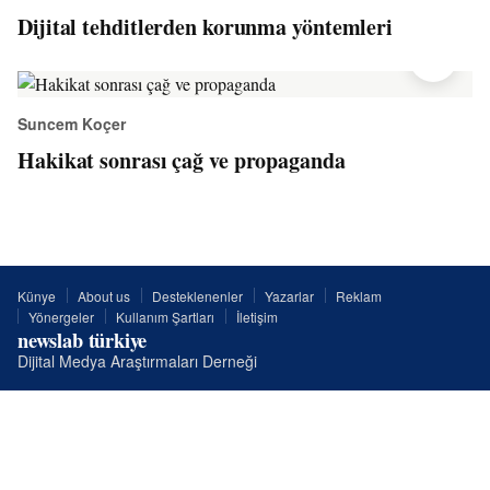
Dijital tehditlerden korunma yöntemleri
Suncem Koçer
Hakikat sonrası çağ ve propaganda
Künye
About us
Desteklenenler
Yazarlar
Reklam
Yönergeler
Kullanım Şartları
İletişim
newslab türkiye
Dijital Medya Araştırmaları Derneği