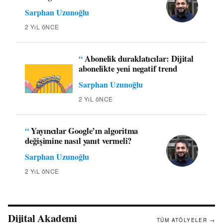
Sarphan Uzunoğlu
2 YıL öNCE
“
Abonelik duraklatıcılar: Dijital
abonelikte yeni negatif trend
Sarphan Uzunoğlu
2 YıL öNCE
“
Yayıncılar Google’ın algoritma
değişimine nasıl yanıt vermeli?
Sarphan Uzunoğlu
2 YıL öNCE
Dijital Akademi
TÜM ATÖLYELER →