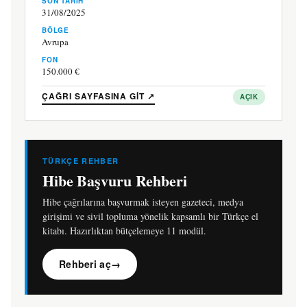
SON TARIH
31/08/2025
BÖLGE
Avrupa
FON
150.000 €
ÇAĞRI SAYFASINA GIT ↗
AÇIK
TÜRKÇE REHBER
Hibe Başvuru Rehberi
Hibe çağrılarına başvurmak isteyen gazeteci, medya
girişimi ve sivil topluma yönelik kapsamlı bir Türkçe el
kitabı. Hazırlıktan bütçelemeye 11 modül.
Rehberi aç
→