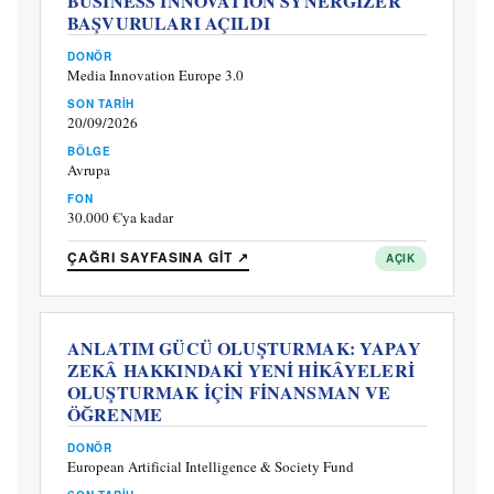
BUSINESS INNOVATION SYNERGIZER
BAŞVURULARI AÇILDI
DONÖR
Media Innovation Europe 3.0
SON TARIH
20/09/2026
BÖLGE
Avrupa
FON
30.000 €'ya kadar
ÇAĞRI SAYFASINA GIT ↗
AÇIK
ANLATIM GÜCÜ OLUŞTURMAK: YAPAY
ZEKÂ HAKKINDAKİ YENİ HİKÂYELERİ
OLUŞTURMAK İÇİN FİNANSMAN VE
ÖĞRENME
DONÖR
European Artificial Intelligence & Society Fund