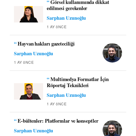
“
Görsel kullanımında dikkat
edilmesi gerekenler
Sarphan Uzunoğlu
1 AY öNCE
“
Hayvan hakları gazeteciliği
Sarphan Uzunoğlu
1 AY öNCE
“
Multimedya Formatlar İçin
Röportaj Teknikleri
Sarphan Uzunoğlu
1 AY öNCE
“
E-bültenler: Platformlar ve konseptler
Sarphan Uzunoğlu