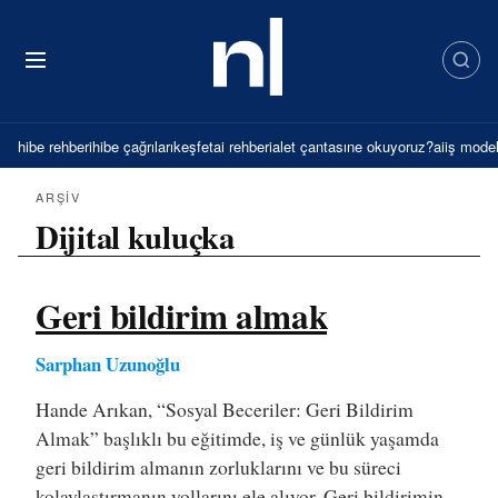
İçeriğe
atla
hibe rehberi
hibe çağrıları
keşfet
ai rehberi
alet çantası
ne okuyoruz?
ai
iş model
ARŞIV
Dijital kuluçka
Geri bildirim almak
Sarphan Uzunoğlu
Hande Arıkan, “Sosyal Beceriler: Geri Bildirim
Almak” başlıklı bu eğitimde, iş ve günlük yaşamda
geri bildirim almanın zorluklarını ve bu süreci
kolaylaştırmanın yollarını ele alıyor. Geri bildirimin