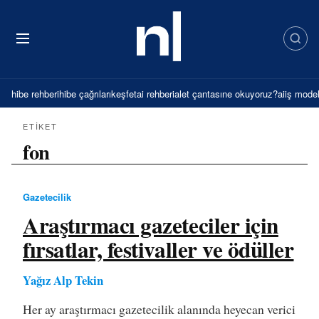
İçeriğe
atla
hibe rehberi
hibe çağrıları
keşfet
ai rehberi
alet çantası
ne okuyoruz?
ai
iş model
ETIKET
fon
Gazetecilik
Araştırmacı gazeteciler için
fırsatlar, festivaller ve ödüller
Yağız Alp Tekin
Her ay araştırmacı gazetecilik alanında heyecan verici