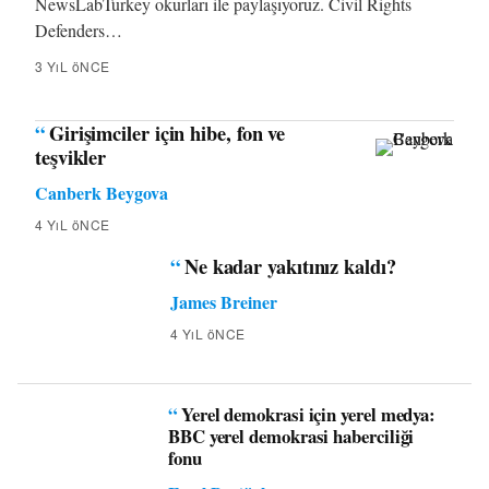
NewsLabTurkey okurları ile paylaşıyoruz. Civil Rights
Defenders…
3 YıL öNCE
“
Girişimciler için hibe, fon ve
teşvikler
Canberk Beygova
4 YıL öNCE
“
Ne kadar yakıtınız kaldı?
James Breiner
4 YıL öNCE
“
Yerel demokrasi için yerel medya:
BBC yerel demokrasi haberciliği
fonu