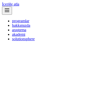
İçeriğe atla
programlar
hakkımızda
araştırma
akademi
solutionsphere