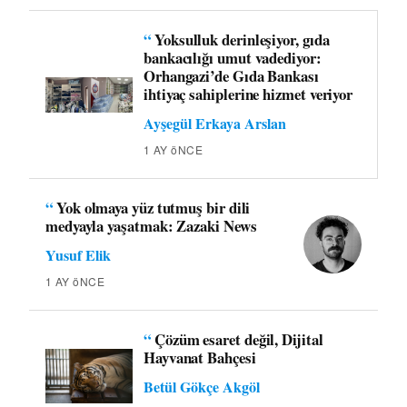
“
Yoksulluk derinleşiyor, gıda
bankacılığı umut vadediyor:
Orhangazi’de Gıda Bankası
ihtiyaç sahiplerine hizmet veriyor
Ayşegül Erkaya Arslan
1 AY öNCE
“
Yok olmaya yüz tutmuş bir dili
medyayla yaşatmak: Zazaki News
Yusuf Elik
1 AY öNCE
“
Çözüm esaret değil, Dijital
Hayvanat Bahçesi
Betül Gökçe Akgöl