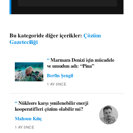
Bu kategoride diğer içerikler:
Çözüm
Gazeteciliği
“
Marmara Denizi için mücadele
ve umudun adı: “Pina”
Berfin Şengil
1 AY öNCE
“
Nükleere karşı yenilenebilir enerji
kooperatifleri çözüm olabilir mi?
Mahsun Kılıç
1 AY öNCE