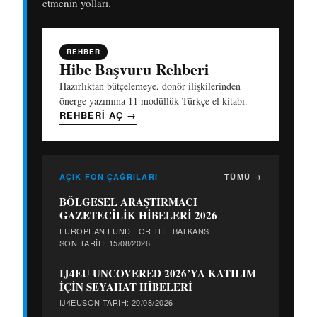
etmenin yolları.
REHBER
Hibe Başvuru Rehberi
Hazırlıktan bütçelemeye, donör ilişkilerinden
önerge yazımına 11 modüllük Türkçe el kitabı.
REHBERI AÇ
→
AÇIK FON ÇAĞRILARI
TÜMÜ →
BÖLGESEL ARAŞTIRMACI
GAZETECİLİK HİBELERİ 2026
EUROPEAN FUND FOR THE BALKANS
SON TARIH: 15/08/2026
IJ4EU UNCOVERED 2026’YA KATILIM
İÇİN SEYAHAT HİBELERİ
IJ4EU
SON TARIH: 20/08/2026