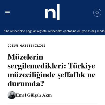
İçeriğe
atla
hibe rehberi
hibe çağrıları
keşfet
ai rehberi
alet çantası
ne okuyoruz?
ai
iş model
ÇÖZÜM GAZETECILIĞI
Müzelerin
sergilemedikleri: Türkiye
müzeciliğinde şeffaflık ne
durumda?
Emel Gülşah Akın