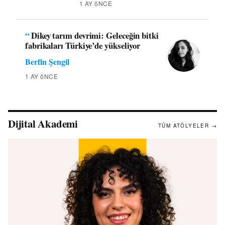
1 AY öNCE
“
Dikey tarım devrimi: Geleceğin bitki
fabrikaları Türkiye’de yükseliyor
Berfin Şengil
1 AY öNCE
Dijital Akademi
TÜM ATÖLYELER →