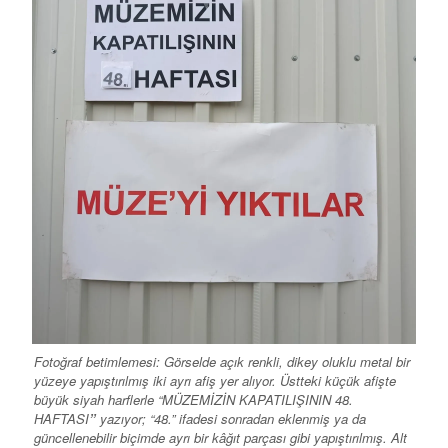
Fotoğraf betimlemesi: Görselde açık renkli, dikey oluklu metal bir
yüzeye yapıştırılmış iki ayrı afiş yer alıyor. Üstteki küçük afişte
büyük siyah harflerle “MÜZEMİZİN KAPATILIŞININ 48.
HAFTASI
”
yazıyor; “48.” ifadesi sonradan eklenmiş ya da
güncellenebilir biçimde ayrı bir kâğıt parçası gibi yapıştırılmış. Alt