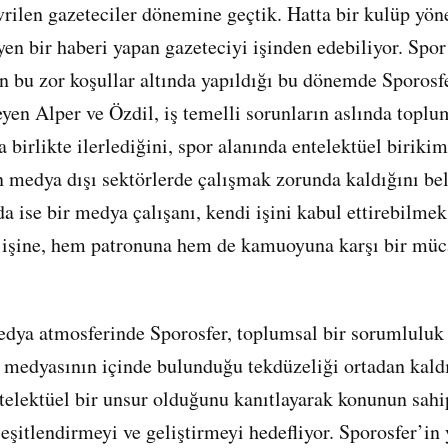
vrilen gazeteciler dönemine geçtik. Hatta bir kulüp yöne
en bir haberi yapan gazeteciyi işinden edebiliyor. Spor
in bu zor koşullar altında yapıldığı bu dönemde Sporosf
eyen Alper ve Özdil, iş temelli sorunların aslında toplu
 birlikte ilerlediğini, spor alanında entelektüel biriki
n medya dışı sektörlerde çalışmak zorunda kaldığını bel
da ise bir medya çalışanı, kendi işini kabul ettirebilme
 işine, hem patronuna hem de kamuoyuna karşı bir müc
dya atmosferinde Sporosfer, toplumsal bir sorumluluk 
r medyasının içinde bulunduğu tekdüzeliği ortadan kald
ntelektüel bir unsur olduğunu kanıtlayarak konunun sah
şitlendirmeyi ve geliştirmeyi hedefliyor. Sporosfer’in y