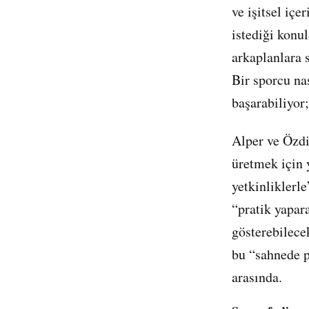
ve işitsel iç
istediği konul
arkaplanlara s
Bir sporcu na
başarabiliyor;
Alper ve Özdi
üretmek için 
yetkinliklerl
“pratik yapara
gösterebilece
bu “sahnede p
arasında.