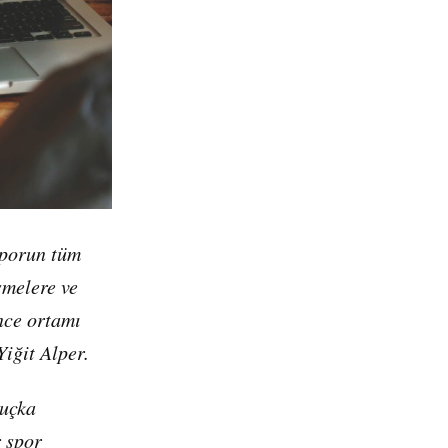
şmelere ve
nce ortamı
Yiğit Alper.
luçka
r spor