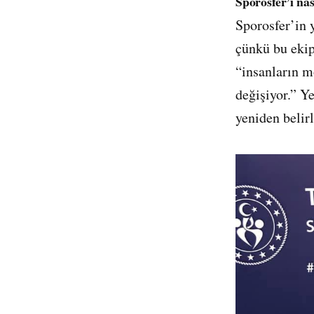
Sporosfer’i nas
Sporosfer’in y
çünkü bu ekip 
“insanların m
değişiyor.” Ye
yeniden belir