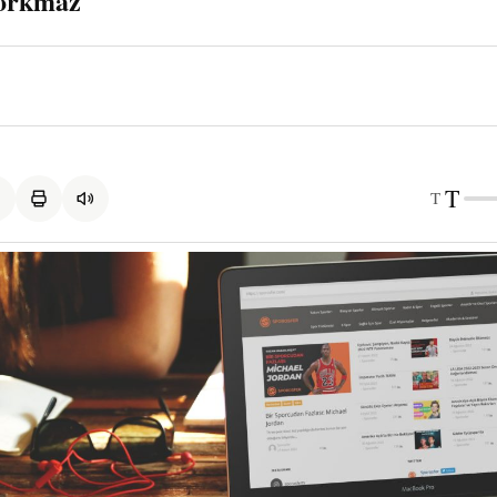
orkmaz
T
T