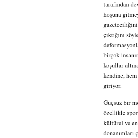
tarafından de
hoşuna gitmey
gazeteciliğin
çıktığını söyl
deformasyonla
birçok insanı
koşullar altın
kendine, hem
giriyor.
Güçsüz bir me
özellikle spo
kültürel ve e
donanımları çe