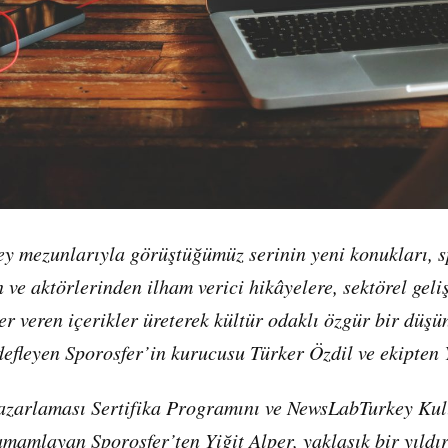
 ve aktörlerinden ilham verici hikâyelere, sektörel geli
er veren içerikler üreterek kültür odaklı özgür bir düşü
defleyen
Sporosfer
’in kurucusu Türker Özdil ve ekipten 
zarlaması Sertifika Programını ve NewsLabTurkey Ku
mamlayan Sporosfer’ten Yiğit Alper, yaklaşık bir yıldı