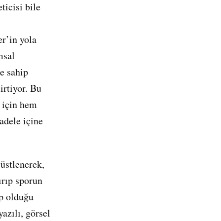
ticisi bile
er’in yola
msal
me sahip
irtiyor. Bu
k için hem
adele içine
üstlenerek,
ırıp sporun
ip olduğu
azılı, görsel