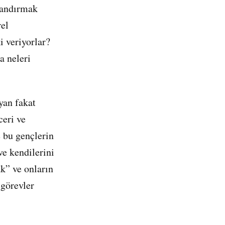
zlandırmak
rel
i veriyorlar?
a neleri
yan fakat
ceri ve
e bu gençlerin
ve kendilerini
k” ve onların
 görevler