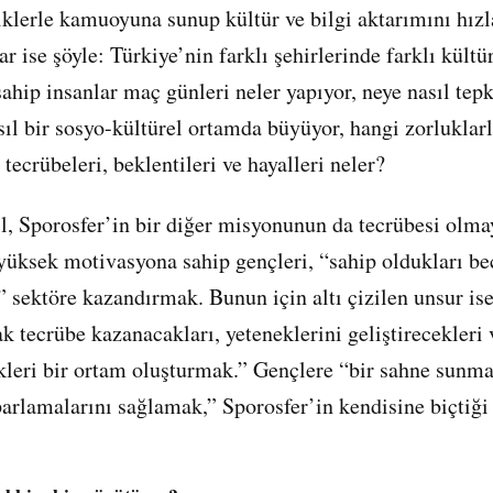
eriklerle kamuoyuna sunup kültür ve bilgi aktarımını hı
ar ise şöyle: Türkiye’nin farklı şehirlerinde farklı kültü
ahip insanlar maç günleri neler yapıyor, neye nasıl tepk
sıl bir sosyo-kültürel ortamda büyüyor, hangi zorluklarl
 tecrübeleri, beklentileri ve hayalleri neler?
l, Sporosfer’in bir diğer misyonunun da tecrübesi olma
yüksek motivasyona sahip gençleri, “sahip oldukları be
e” sektöre kazandırmak. Bunun için altı çizilen unsur is
k tecrübe kazanacakları, yeteneklerini geliştirecekleri 
kleri bir ortam oluşturmak.” Gençlere “bir sahne sunma
arlamalarını sağlamak,” Sporosfer’in kendisine biçtiği