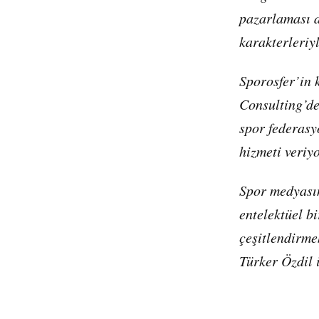
pazarlaması a
karakterleriyl
Sporosfer’in 
Consulting’de
spor federasy
hizmeti veriyo
Spor medyasın
entelektüel b
çeşitlendirme
Türker Özdil 