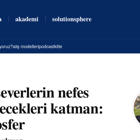
a
akademi
solutionsphere
yoruz?
ai
iş modelleri
podcast
kitle
everlerin nefes
lecekleri katman:
sfer