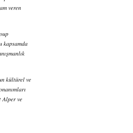
ham veren
roup
 Bu kapsamda
danışmanlık
n kültürel ve
donanımları
t Alper ve