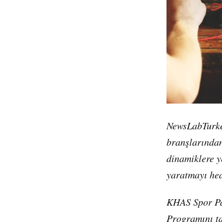
NewsLabTurkey mezunlarıyla görüştüğümüz serinin yeni konukları, sporun tüm
branşlarından
dinamiklere y
yaratmayı he
KHAS Spor Pa
Programını ta