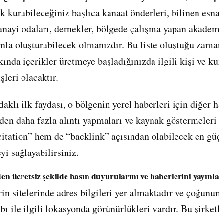
k kurabileceğiniz başlıca kanaat önderleri, bilinen esna
 sanayi odaları, dernekler, bölgede çalışma yapan akadem
anla oluşturabilecek olmanızdır. Bu liste oluştuğu zaman
ında içerikler üretmeye başladığınızda ilgili kişi ve k
şleri olacaktır.
klı ilk faydası, o bölgenin yerel haberleri için diğer 
izden daha fazla alıntı yapmaları ve kaynak göstermeleri 
itation” hem de “backlink” açısından olabilecek en gü
yi sağlayabilirsiniz.
den ücretsiz şekilde basın duyurularını ve haberlerini yayınl
erin sitelerinde adres bilgileri yer almaktadır ve çoğu
ı ile ilgili lokasyonda görünürlükleri vardır. Bu şirket