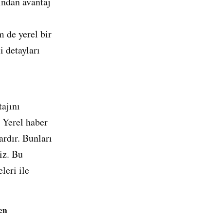
ından avantaj
 de yerel bir
 detayları
tajını
 Yerel haber
ardır. Bunları
iz. Bu
leri ile
zen