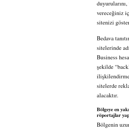
duyurularını, 
vereceğiniz iç
sitenizi göste
Bedava tanıtı
sitelerinde ad
Business hesa
şekilde “back
ilişkilendirm
sitelerde rek
alacaktır.
Bölgeye en yak
röportajlar ya
Bölgenin uzu