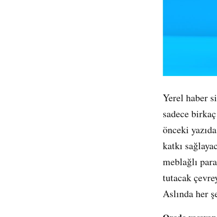
Yerel haber sitelerinin içerik stratejilerini oluştururken yaptıkları hatalardan ve
sadece birkaç 
önceki yazıd
katkı sağlaya
meblağlı para
tutacak çevre
Aslında her ş
Orada yaşayan v