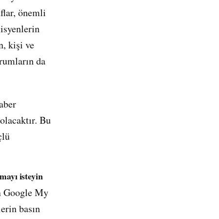
flar, önemli
isyenlerin
, kişi ve
urumların da
haber
olacaktır. Bu
çlü
amayı isteyin
nun Google My
lerin basın