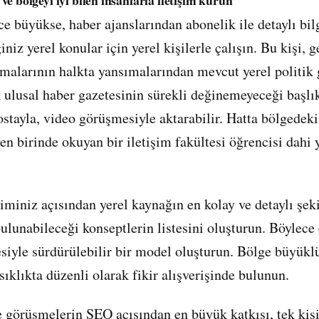
ce büyükse, haber ajanslarından abonelik ile detaylı bil
niz yerel konular için yerel kişilerle çalışın. Bu kişi,
şmalarının halkta yansımalarından mevcut yerel politi
 ulusal haber gazetesinin sürekli değinemeyeceği başlık
ostayla, video görüşmesiyle aktarabilir. Hatta bölgedeki
en birinde okuyan bir iletişim fakültesi öğrencisi dahi y
iminiz açısından yerel kaynağın en kolay ve detaylı şeki
ulunabileceği konseptlerin listesini oluşturun. Böylece 
siyle sürdürülebilir bir model oluşturun. Bölge büyükl
 sıklıkta düzenli olarak fikir alışverişinde bulunun.
le görüşmelerin SEO açısından en büyük katkısı, tek kiş