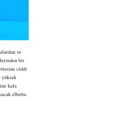
eklerinden
bir
ritesine ciddi
e yüksek
ine kafa
acak elbette.