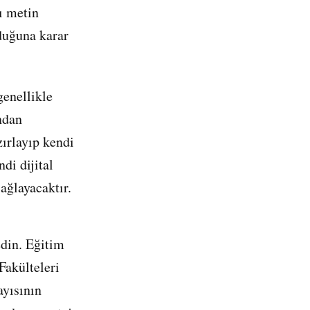
ı metin
lduğuna karar
genellikle
ndan
zırlayıp kendi
di dijital
ağlayacaktır.
edin. Eğitim
Fakülteleri
ayısının