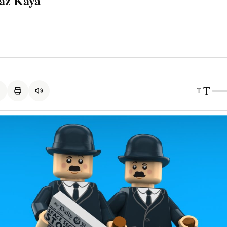
az Kaya
T
T