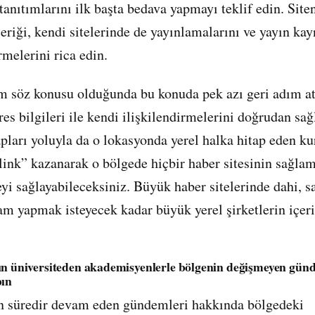
tanıtımlarını ilk başta bedava yapmayı teklif edin. Site
eriği, kendi sitelerinde de yayınlamalarını ve yayın kay
rmelerini rica edin.
m söz konusu olduğunda bu konuda pek azı geri adım a
res bilgileri ile kendi ilişkilendirmelerini doğrudan sa
pları yoluyla da o lokasyonda yerel halka hitap eden k
link” kazanarak o bölgede hiçbir haber sitesinin sağla
eyi sağlayabileceksiniz. Büyük haber sitelerinde dahi, s
lam yapmak isteyecek kadar büyük yerel şirketlerin içeri
ın üniversiteden akademisyenlerle bölgenin değişmeyen gündem
pın
n süredir devam eden gündemleri hakkında bölgedeki