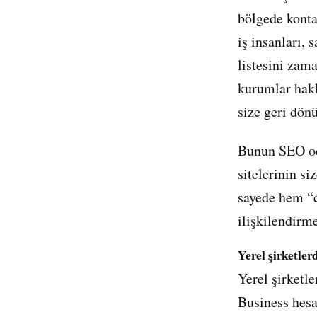
bölgede konta
iş insanları,
listesini zam
kurumlar hakk
size geri dönü
Bunun SEO oda
sitelerinin s
sayede hem “c
ilişkilendirme
Yerel şirketler
Yerel şirketl
Business hesab