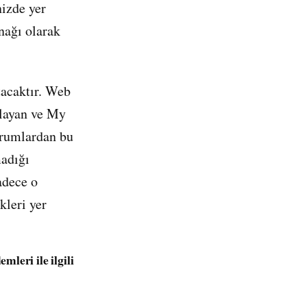
nizde yer
nağı olarak
tacaktır. Web
ğlayan ve My
urumlardan bu
madığı
adece o
kleri yer
leri ile ilgili