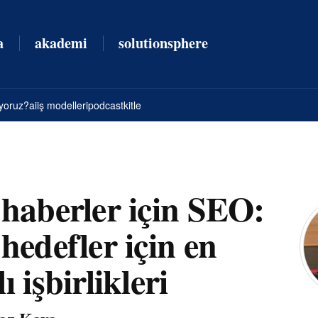
a
akademi
solutionsphere
yoruz?
ai
iş modelleri
podcast
kitle
 haberler için SEO:
 hedefler için en
ı işbirlikleri