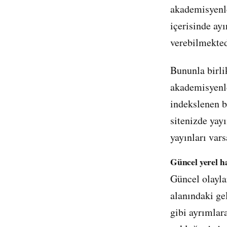
akademisyenle
içerisinde ay
verebilmekted
Bununla birli
akademisyenle
indekslenen bi
sitenizde yayı
yayınları vars
Güncel yerel h
Güncel olayla
alanındaki ge
gibi ayrımlar