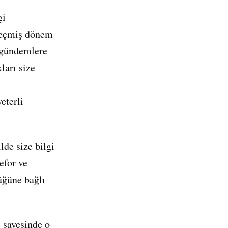
gi
 geçmiş dönem
k gündemlere
ları size
eterli
lde size bilgi
efor ve
üğüne bağlı
i sayesinde o