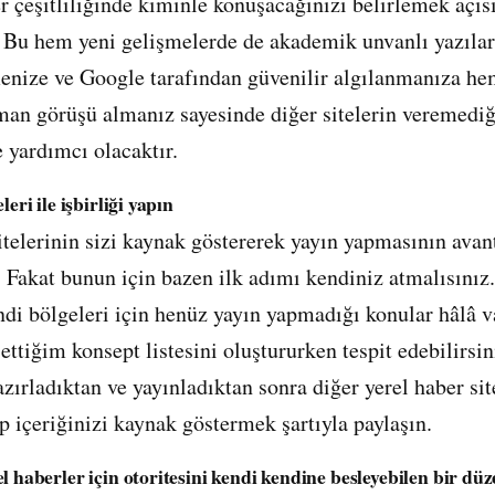
r çeşitliliğinde kiminle konuşacağınızı belirlemek açıs
. Bu hem yeni gelişmelerde de akademik unvanlı yazılar
enize ve Google tarafından güvenilir algılanmanıza hem
man görüşü almanız sayesinde diğer sitelerin veremediği
 yardımcı olacaktır.
leri ile işbirliği yapın
itelerinin sizi kaynak göstererek yayın yapmasının avan
 Fakat bunun için bazen ilk adımı kendiniz atmalısınız.
endi bölgeleri için henüz yayın yapmadığı konular hâlâ v
ttiğim konsept listesini oluştururken tespit edebilirsin
azırladıktan ve yayınladıktan sonra diğer yerel haber site
p içeriğinizi kaynak göstermek şartıyla paylaşın.
l haberler için otoritesini kendi kendine besleyebilen bir dü