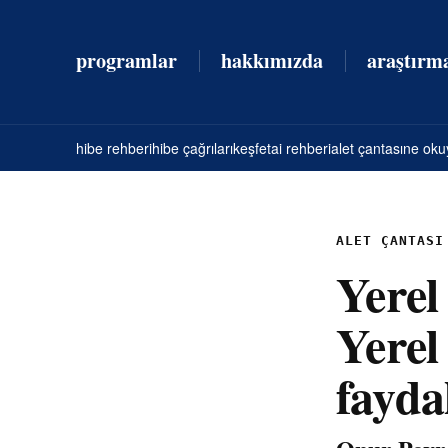
İçeriğe
atla
programlar
hakkımızda
araştırm
hibe rehberi
hibe çağrıları
keşfet
ai rehberi
alet çantası
ne oku
ALET ÇANTASI
Yerel
Yerel
faydal