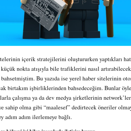
küçük nokta atışıyla bile trafiklerini nasıl artırabilec
a
bahsetmiştim. Bu yazıda ise yerel haber sitelerinin oto
cak birtakım işbirliklerinden bahsedeceğim. Bunlar öyl
larla çalışma ya da dev medya şirketlerinin network’ler
ye sahip olma gibi “maalesef” dedirtecek öneriler olmay
ey adım adım ilerlemeye bağlı.
e bölgeyi iyi bilen insanlarla iletişim kurun