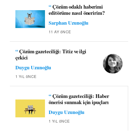
“
Çözüm odaklı haberimi
editörüme nasıl öneririm?
Sarphan Uzunoğlu
11 AY öNCE
“
Çözüm gazeteciliği: Titiz ve ilgi
çekici
Duygu Uzunoğlu
1 YıL öNCE
“
Çözüm gazeteciliği: Haber
önerisi sunmak için ipuçları
Duygu Uzunoğlu
1 YıL öNCE