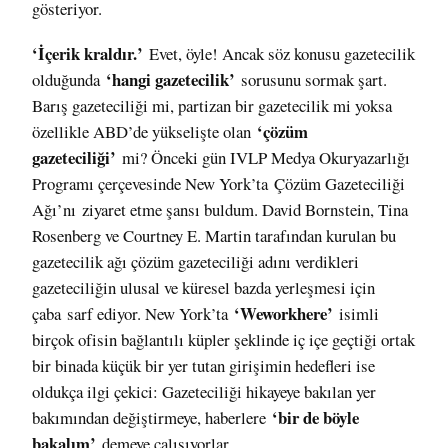
gösteriyor.
‘İçerik kraldır.’
Evet, öyle! Ancak söz konusu gazetecilik
‘hangi gazetecilik’
olduğunda
sorusunu sormak şart.
Barış gazeteciliği mi, partizan bir gazetecilik mi yoksa
‘çözüm
özellikle ABD’de yükselişte olan
gazeteciliği’
mi? Önceki gün IVLP Medya Okuryazarlığı
Programı çerçevesinde New York’ta
Çözüm Gazeteciliği
Ağı’nı
ziyaret etme şansı buldum. David Bornstein, Tina
Rosenberg ve Courtney E. Martin tarafından kurulan bu
gazetecilik ağı çözüm gazeteciliği adını verdikleri
gazeteciliğin ulusal ve küresel bazda yerleşmesi için
‘Weworkhere’
çaba sarf ediyor. New York’ta
isimli
birçok ofisin bağlantılı küpler şeklinde iç içe geçtiği ortak
bir binada küçük bir yer tutan girişimin hedefleri ise
oldukça ilgi çekici: Gazeteciliği hikayeye bakılan yer
‘bir de böyle
bakımından değiştirmeye, haberlere
bakalım’
demeye çalışıyorlar.