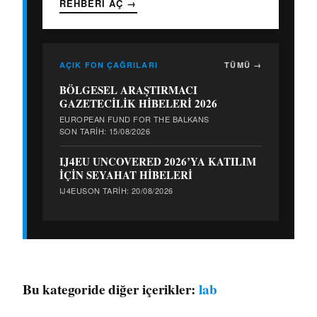
REHBERI AÇ
→
AÇIK FON ÇAĞRILARI
TÜMÜ →
BÖLGESEL ARAŞTIRMACI
GAZETECİLİK HİBELERİ 2026
EUROPEAN FUND FOR THE BALKANS
SON TARIH: 15/08/2026
IJ4EU UNCOVERED 2026’YA KATILIM
İÇİN SEYAHAT HİBELERİ
IJ4EU
SON TARIH: 20/08/2026
Bu kategoride diğer içerikler:
lab