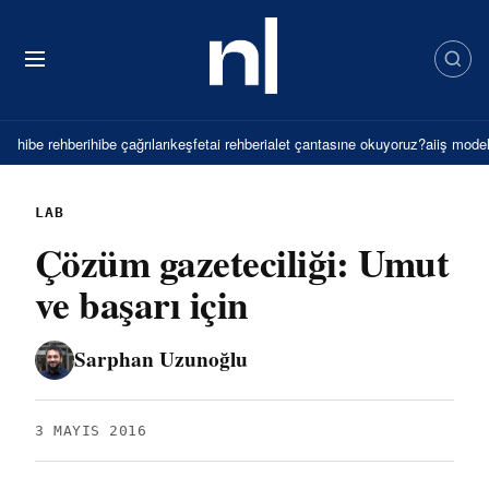
İçeriğe
atla
hibe rehberi
hibe çağrıları
keşfet
ai rehberi
alet çantası
ne okuyoruz?
ai
iş model
LAB
Çözüm gazeteciliği: Umut
ve başarı için
Sarphan Uzunoğlu
3 MAYIS 2016