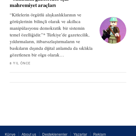
mahremiyet araçları
“Kitlelerin örgütlü alışkanlıklarının ve
görüşlerinin bilinçli olarak ve akıllıca
manipülasyonu demokratik bir sistemin
temel özelliğidir.”* Türkiye’de gazetecilik,
yıldırmaların, itibarsızlaştırmaların ve
baskıların dışında dijital anlamda da sıklıkla
gözetlenen bir olgu olarak…
8 YIL ÖNCE
Künye
About us
Desteklenenler
Yazarlar
Reklam