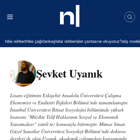
İçeriğe
atla
hibe rehberi
hibe çağrıları
keşfet
ai rehberi
alet çantası
ne okuyoruz?
ai
iş model
Şevket Uyanık
Lisans eğitimini Eskişehir Anadolu Üniversitesi Çalışma
Ekonomisi ve Endüstri İlişkileri Bölümü’nde tamamlamıştır.
İstanbul Üniversitesi İktisat Sosyolojisi bölümünde yüksek
lisansını "Müzikte Telif Haklarının Sosyal ve Ekonomik
Yansımaları“ isimli tez konusuyla bitirmiştir. Mimar Sinan
Güzel Sanatlar Üniversitesi Sosyoloji Bölümü’nde doktora
dersleri de alan Uyanık, akademik çalışmaları kapsamında