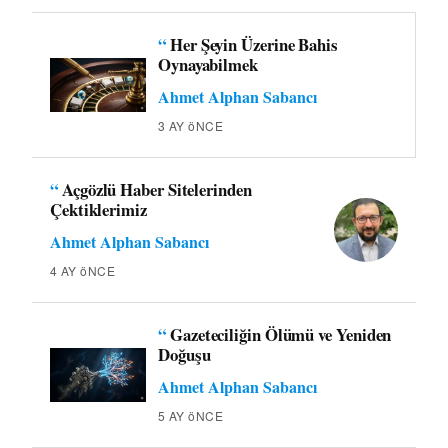
“
Her Şeyin Üzerine Bahis
Oynayabilmek
Ahmet Alphan Sabancı
3 AY öNCE
“
Açgözlü Haber Sitelerinden
Çektiklerimiz
Ahmet Alphan Sabancı
4 AY öNCE
“
Gazeteciliğin Ölümü ve Yeniden
Doğuşu
Ahmet Alphan Sabancı
5 AY öNCE