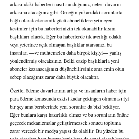
arkasındaki haberleri nasıl sunduğunuz, neleri duvarın
arkasına alacağınız gibi. Örneğin yukarıdaki sorunlarla
bağlı olarak ekonomik gücü aboneliklere yetmeyen
kesimler için bu haberlerinizin tek okunabilir kısmı
başlıkları
olacak
. Eğer bu haberlerde tık avcılığı odaklı
veya yeterince açık olmayan başlıklar atarsanız, bu
insanları —ve muhtemelen daha birçok kişiyi— yanlış
yönlendirmiş olacaksınız. Belki cazip başlıklarla yeni
aboneler kazanacağınızı düşünebilirsiniz ama emin olun
sebep olacağınız zarar daha büyük olacaktır.
Özetle,
ödeme duvarlarının artışı
ve insanların haber için
para ödeme konusunda eskisi kadar çekingen olmaması iyi
bir şey ama beraberinde yeni sorunlar da bizi bekliyor.
Eğer bunlara karşı hazırlıklı olmaz ve bu sorunların önüne
geçecek mekanizmalar geliştirmezsek sonucu topluma
zarar verecek bir medya yapısı da olabilir. Bu yüzden bu
yola girerken hem kurum bazlı hem de genel olarak hesaba