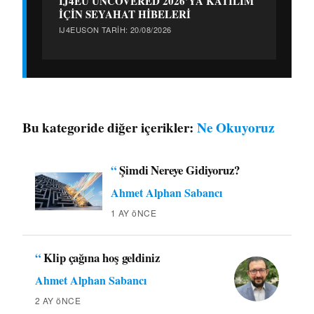
IJ4EU UNCOVERED 2026’YA KATILIM
İÇİN SEYAHAT HİBELERİ
IJ4EU
SON TARIH: 20/08/2026
Bu kategoride diğer içerikler:
Ne Okuyoruz
“
Şimdi Nereye Gidiyoruz?
Ahmet Alphan Sabancı
1 AY öNCE
“
Klip çağına hoş geldiniz
Ahmet Alphan Sabancı
2 AY öNCE