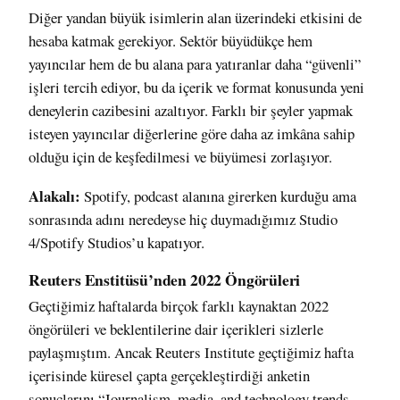
Diğer yandan büyük isimlerin alan üzerindeki etkisini de
hesaba katmak gerekiyor. Sektör büyüdükçe hem
yayıncılar hem de bu alana para yatıranlar daha “güvenli”
işleri tercih ediyor, bu da içerik ve format konusunda yeni
deneylerin cazibesini azaltıyor. Farklı bir şeyler yapmak
isteyen yayıncılar diğerlerine göre daha az imkâna sahip
olduğu için de keşfedilmesi ve büyümesi zorlaşıyor.
Alakalı:
Spotify, podcast alanına girerken kurduğu ama
sonrasında adını neredeyse hiç duymadığımız Studio
4/Spotify Studios’u
kapatıyor
.
Reuters Enstitüsü’nden 2022 Öngörüleri
Geçtiğimiz haftalarda birçok farklı kaynaktan 2022
öngörüleri ve beklentilerine dair içerikleri sizlerle
paylaşmıştım. Ancak Reuters Institute geçtiğimiz hafta
içerisinde küresel çapta gerçekleştirdiği anketin
sonuçlarını
“Journalism, media, and technology trends