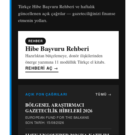
Türkçe Hibe Başvuru Rehberi ve haftalık
güncellenen açık çağrılar — gazeteciliğinizi finanse
etmenin yolları.
REHBER
Hibe Başvuru Rehberi
Hazırlıktan bütçelemeye, donör ilişkilerinden
önerge yazımına 11 modüllük Türkçe el kitabı.
REHBERI AÇ
→
AÇIK FON ÇAĞRILARI
TÜMÜ →
BÖLGESEL ARAŞTIRMACI
GAZETECİLİK HİBELERİ 2026
EUROPEAN FUND FOR THE BALKANS
SON TARIH: 15/08/2026