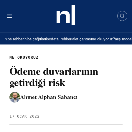
İçeriğe
atla
hibe rehberi
hibe çağrıları
keşfet
ai rehberi
alet çantası
ne okuyoruz?
ai
iş model
NE OKUYORUZ
Ödeme duvarlarının
getirdiği risk
Ahmet Alphan Sabancı
17 OCAK 2022