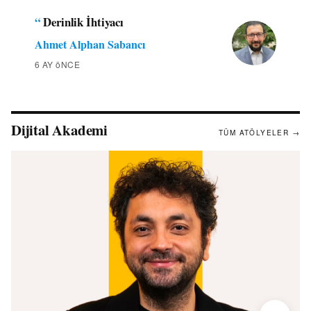
“
Derinlik İhtiyacı
Ahmet Alphan Sabancı
6 AY öNCE
Dijital Akademi
TÜM ATÖLYELER →