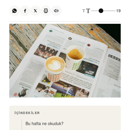
T
T
19
İÇINDEKILER
Bu hafta ne okuduk?