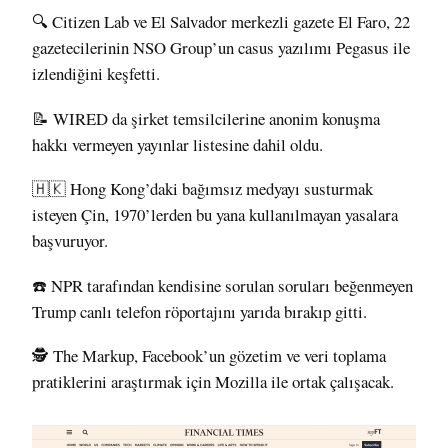
🔍
Citizen Lab
ve El Salvador merkezli gazete El Faro, 22
gazetecilerinin NSO Group’un casus yazılımı Pegasus ile
izlendiğini
keşfetti
.
📝 WIRED da şirket temsilcilerine anonim konuşma
hakkı vermeyen yayınlar listesine
dahil oldu
.
🇭🇰 Hong Kong’daki bağımsız medyayı susturmak
isteyen Çin, 1970’lerden bu yana kullanılmayan yasalara
başvuruyor
.
☎️ NPR tarafından kendisine sorulan soruları beğenmeyen
Trump canlı telefon röportajını yarıda bırakıp
gitti
.
🕵️ The Markup, Facebook’un gözetim ve veri toplama
pratiklerini araştırmak için Mozilla ile
ortak çalışacak
.