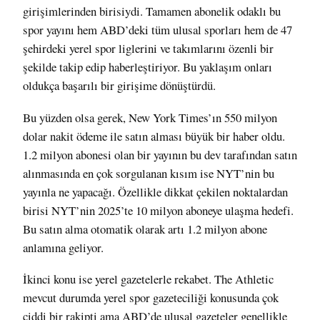
girişimlerinden birisiydi. Tamamen abonelik odaklı bu
spor yayını hem ABD’deki tüm ulusal sporları hem de 47
şehirdeki yerel spor liglerini ve takımlarını özenli bir
şekilde takip edip haberleştiriyor. Bu yaklaşım onları
oldukça başarılı bir girişime dönüştürdü.
Bu yüzden olsa gerek, New York Times’ın 550 milyon
dolar nakit ödeme ile
satın alması
büyük bir haber oldu.
1.2 milyon abonesi olan bir yayının bu dev tarafından satın
alınmasında en çok sorgulanan kısım ise NYT’nin
bu
yayınla ne yapacağı
. Özellikle dikkat çekilen noktalardan
birisi NYT’nin 2025’te 10 milyon aboneye ulaşma hedefi.
Bu satın alma otomatik olarak artı 1.2 milyon abone
anlamına geliyor.
İkinci konu ise
yerel gazetelerle rekabet
. The Athletic
mevcut durumda yerel spor gazeteciliği konusunda çok
ciddi bir rakipti ama ABD’de ulusal gazeteler genellikle