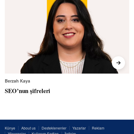
Berzah Kaya
SEO’nun şifreleri
Künye
About us
Desteklenenler
Yazarlar
Reklam
Yönergeler
Kullanım Şartları
İletişim