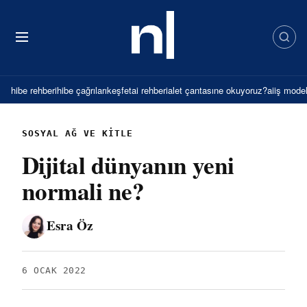
İçeriğe
atla
hibe rehberi
hibe çağrıları
keşfet
ai rehberi
alet çantası
ne okuyoruz?
ai
iş model
SOSYAL AĞ VE KITLE
Dijital dünyanın yeni
normali ne?
Esra Öz
6 OCAK 2022