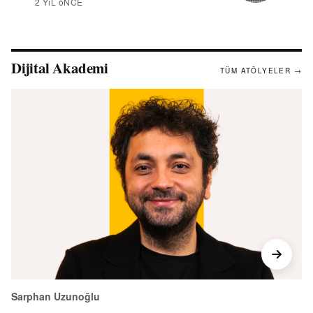
2 YıL öNCE
Dijital Akademi
TÜM ATÖLYELER →
Sarphan Uzunoğlu