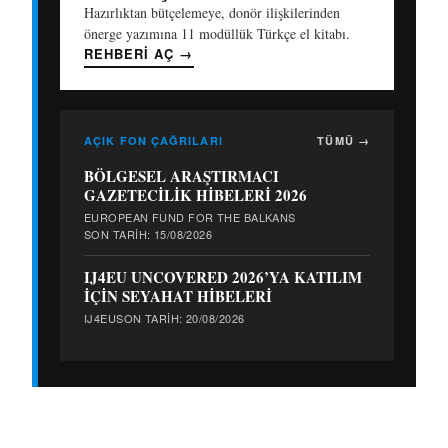
Hazırlıktan bütçelemeye, donör ilişkilerinden
önerge yazımına 11 modüllük Türkçe el kitabı.
REHBERI AÇ
→
AÇIK FON ÇAĞRILARI
TÜMÜ →
BÖLGESEL ARAŞTIRMACI
GAZETECİLİK HİBELERİ 2026
EUROPEAN FUND FOR THE BALKANS
SON TARIH: 15/08/2026
IJ4EU UNCOVERED 2026’YA KATILIM
İÇİN SEYAHAT HİBELERİ
IJ4EU
SON TARIH: 20/08/2026