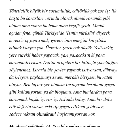
Yöneticilik büyük bir sorumluluk, editörlük çok zor iş; ilk
başta bu kararları zorunlu olarak almak zorunda gibi
oldum ama sonra bu bana daha keyifli geldi. Maddi
açıdan fena, çünkü Türkiye’de ‘İsmin yürüsün’ diyerek
ücretsiz iş yaptırmak, gazetecinin emeğini karşılıksız
kılmak isteyen çok. Ücretler zaten çok düşük. Yedi-sekiz
yere sürekli haber yapacak, yazı yazacaksın ki para
kazanabileceksin. Dijital projelere bir bilinçle yöneldiğim
söylenemez. Israrla bir şeyler yapmak istiyorsan, dünyayı
da izleyen, paylaşmayı seven, meraklı biriysen bu zaten
oluyor. Ben hiçbir yer olmasa Instagram hesabımı gazete
gibi kullanıyorum ya da blogumu. Ama bunlardan para
kazanmak başka iş, zor iş. Aslında kolay. Ama bir dolu
etik değerin varsa, eski tip gazetecilikten geldiysen,
sadece ‘
ekran olmaktan’
hoşlanmıyorsan zor.
Maalesef sektörde 24-25 yıldır çalışıyor olmam