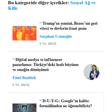
Bu kategoride diğer içerikler:
Sosyal Ağ ve
Kitle
“
Trump’ın yemini, Bezos’un geri
vitesi ve devlerin itaat pozu
Sarphan Uzunoğlu
2 YıL öNCE
“
Dijital medya ve influencer
pazarlama: Türkiye’deki hızlı büyüme
ve emeğin dönüşümü
Emel Baştürk
2 YıL öNCE
“
D-U-Y-G: Google’ın kalite
formülünden ne öğrenebiliriz?