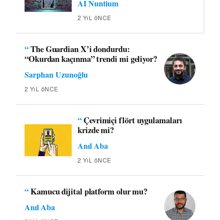
AI Nuntium
2 YıL öNCE
“
The Guardian X’i dondurdu:
“Okurdan kaçınma” trendi mi geliyor?
Sarphan Uzunoğlu
2 YıL öNCE
“
Çevrimiçi flört uygulamaları
krizde mi?
Anıl Aba
2 YıL öNCE
“
Kamucu dijital platform olur mu?
Anıl Aba